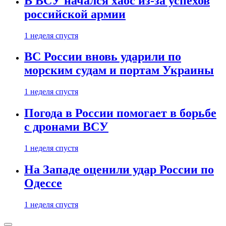
В ВСУ начался хаос из-за успехов
российской армии
1 неделя спустя
ВС России вновь ударили по
морским судам и портам Украины
1 неделя спустя
Погода в России помогает в борьбе
с дронами ВСУ
1 неделя спустя
На Западе оценили удар России по
Одессе
1 неделя спустя