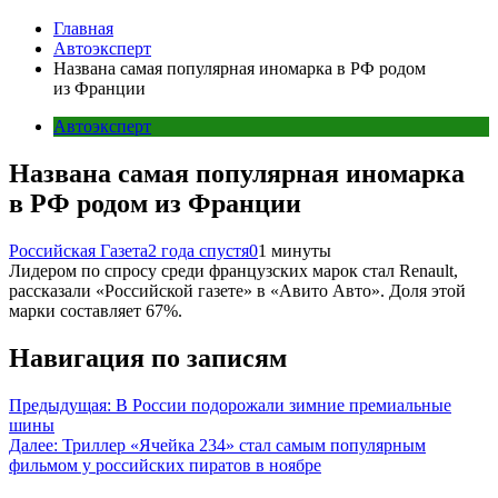
Главная
Автоэксперт
Названа самая популярная иномарка в РФ родом
из Франции
Автоэксперт
Названа самая популярная иномарка
в РФ родом из Франции
Российская Газета
2 года спустя
0
1 минуты
Лидером по спросу среди французских марок стал Renault,
рассказали «Российской газете» в «Авито Авто». Доля этой
марки составляет 67%.
Навигация по записям
Предыдущая:
В России подорожали зимние премиальные
шины
Далее:
Триллер «Ячейка 234» стал самым популярным
фильмом у российских пиратов в ноябре