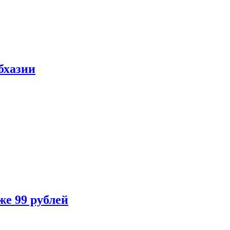
бхазии
же 99 рублей