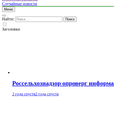
Случайные новости
Меню
Найти:
Заголовки
Россельхознадзор опроверг информа
2 года спустя
2 года спустя