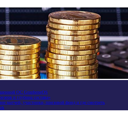
щищенной ОС GrapheneOS
езерв и глубина состава»
сание матчей, участники, призовой фонд и где смотреть
rk