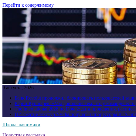
Перейти к содержимому
9 августа, 2026
Банк Revolut продолжил блокировать пользователей за
Юрий Кушнарёв: «Мы довольны тем, что у команды есть р
The International 2026 по Dota 2: дата проведения, распи
ИИ-сжатие текстур Nvidia получат и процессоры RTX Spa
Школа экономики
Новостная рассылка