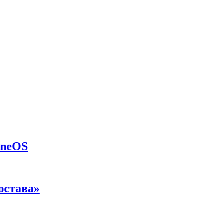
eneOS
остава»