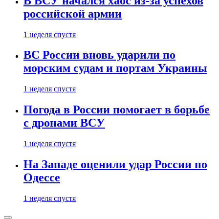
В ВСУ начался хаос из-за успехов
российской армии
1 неделя спустя
ВС России вновь ударили по
морским судам и портам Украины
1 неделя спустя
Погода в России помогает в борьбе
с дронами ВСУ
1 неделя спустя
На Западе оценили удар России по
Одессе
1 неделя спустя