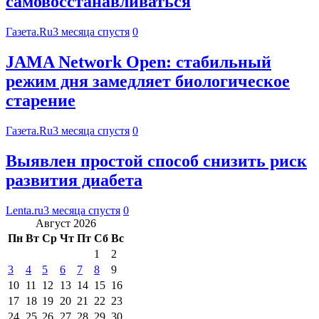
самовосстанавливаться
Газета.Ru
3 месяца спустя
0
JAMA Network Open: стабильный
режим дня замедляет биологическое
старение
Газета.Ru
3 месяца спустя
0
Выявлен простой способ снизить риск
развития диабета
Lenta.ru
3 месяца спустя
0
Август 2026
Пн
Вт
Ср
Чт
Пт
Сб
Вс
1
2
3
4
5
6
7
8
9
10
11
12
13
14
15
16
17
18
19
20
21
22
23
24
25
26
27
28
29
30