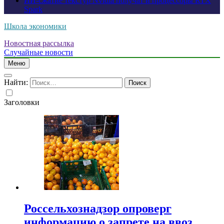
ИИ-сжатие текстур Nvidia получат и процессоры RTX
Spark
Школа экономики
Новостная рассылка
Случайные новости
Меню
Найти:
Заголовки
Россельхознадзор опроверг
информацию о запрете на ввоз