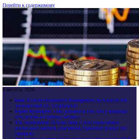
Перейти к содержимому
9 августа, 2026
Банк Revolut продолжил блокировать пользователей
защищенной ОС GrapheneOS
Юрий Кушнарёв: «Мы довольны тем, что у команды
есть резерв и глубина состава»
The International 2026 по Dota 2: дата проведения,
расписание матчей, участники, призовой фонд и где
смотреть