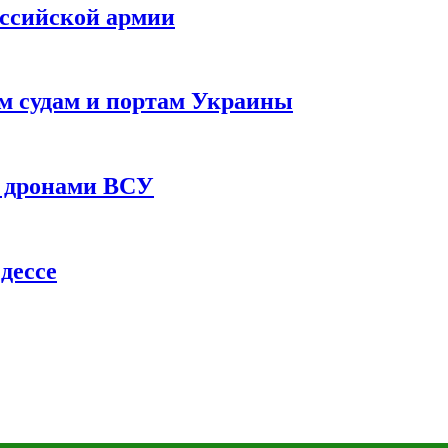
оссийской армии
им судам и портам Украины
 с дронами ВСУ
дессе