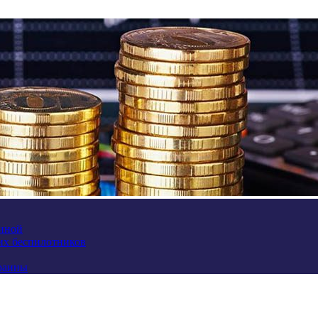
аиной
их беспилотников
краины