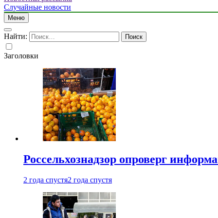
Случайные новости
Меню
Найти:
Заголовки
Россельхознадзор опроверг информа
2 года спустя
2 года спустя