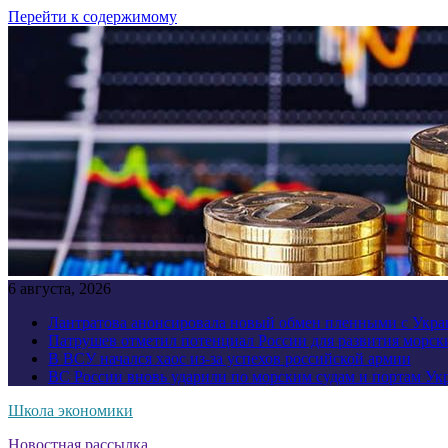
Перейти к содержимому
6 августа, 2026
Лантратова анонсировала новый обмен пленными с Укр
Патрушев отметил потенциал России для развития морск
В ВСУ начался хаос из-за успехов российской армии
ВС России вновь ударили по морским судам и портам У
Школа экономики
Новостная рассылка