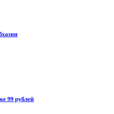
бхазии
же 99 рублей