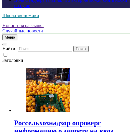
Дочь Сэндлера заявила, что актер не может снять носки
на суше
Школа экономики
Новостная рассылка
Случайные новости
Меню
Найти:
Заголовки
Россельхознадзор опроверг
информацию о запрете на ввоз