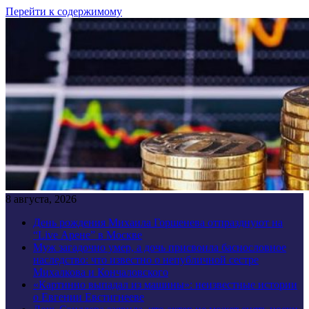
Перейти к содержимому
8 августа, 2026
День рождения Михаила Горшенева отпразднуют на
“Live Арене” в Москве
Муж загадочно умер, а дочь присвоила баснословное
наследство: что известно о непубличной сестре
Михалкова и Кончаловского
«Картинно выпадал из машины»: неизвестные истории
о Евгении Евстигнееве