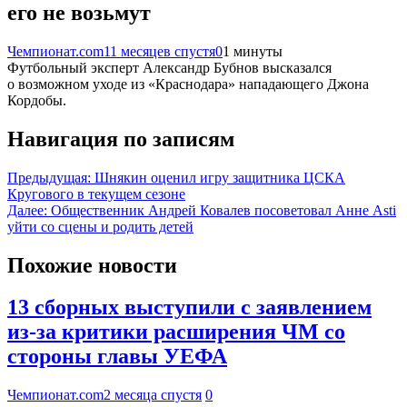
его не возьмут
Чемпионат.com
11 месяцев спустя
0
1 минуты
Футбольный эксперт Александр Бубнов высказался
о возможном уходе из «Краснодара» нападающего Джона
Кордобы.
Навигация по записям
Предыдущая:
Шнякин оценил игру защитника ЦСКА
Кругового в текущем сезоне
Далее:
Общественник Андрей Ковалев посоветовал Анне Asti
уйти со сцены и родить детей
Похожие новости
13 сборных выступили с заявлением
из-за критики расширения ЧМ со
стороны главы УЕФА
Чемпионат.com
2 месяца спустя
0