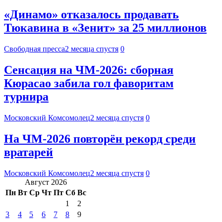
«Динамо» отказалось продавать
Тюкавина в «Зенит» за 25 миллионов
Свободная пресса
2 месяца спустя
0
Сенсация на ЧМ-2026: сборная
Кюрасао забила гол фаворитам
турнира
Московский Комсомолец
2 месяца спустя
0
На ЧМ-2026 повторён рекорд среди
вратарей
Московский Комсомолец
2 месяца спустя
0
Август 2026
Пн
Вт
Ср
Чт
Пт
Сб
Вс
1
2
3
4
5
6
7
8
9