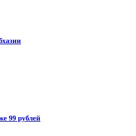
бхазии
же 99 рублей