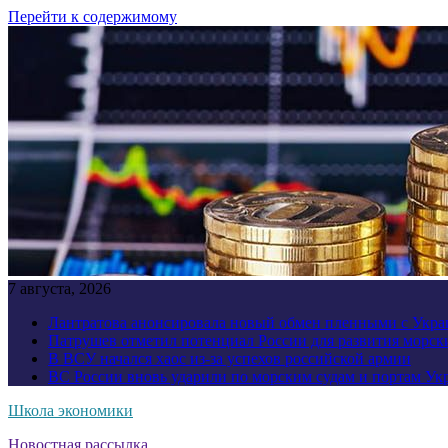
Перейти к содержимому
7 августа, 2026
Лантратова анонсировала новый обмен пленными с Укр
Патрушев отметил потенциал России для развития морск
В ВСУ начался хаос из-за успехов российской армии
ВС России вновь ударили по морским судам и портам У
Школа экономики
Новостная рассылка