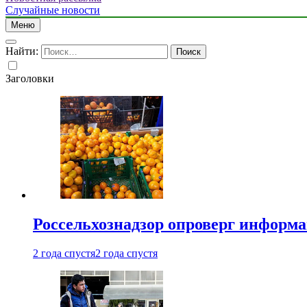
Случайные новости
Меню
Найти:
Заголовки
Россельхознадзор опроверг информа
2 года спустя
2 года спустя