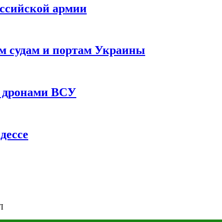
оссийской армии
им судам и портам Украины
 с дронами ВСУ
дессе
Л