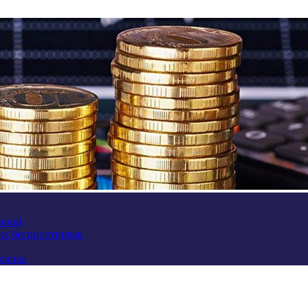
аиной
их беспилотников
краины