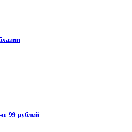
бхазии
же 99 рублей