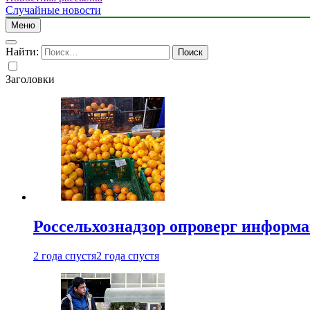
Случайные новости
Меню
Найти:
Заголовки
Россельхознадзор опроверг информа
2 года спустя
2 года спустя