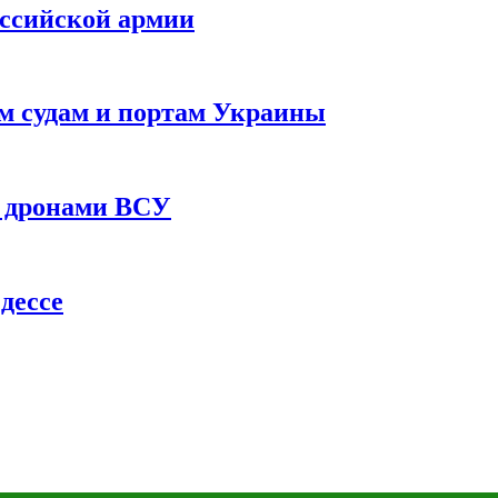
оссийской армии
им судам и портам Украины
 с дронами ВСУ
дессе