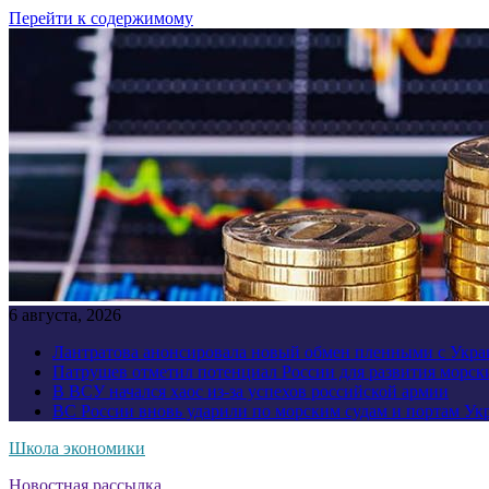
Перейти к содержимому
6 августа, 2026
Лантратова анонсировала новый обмен пленными с Укр
Патрушев отметил потенциал России для развития морск
В ВСУ начался хаос из-за успехов российской армии
ВС России вновь ударили по морским судам и портам У
Школа экономики
Новостная рассылка