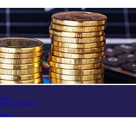
аиной
их беспилотников
краины