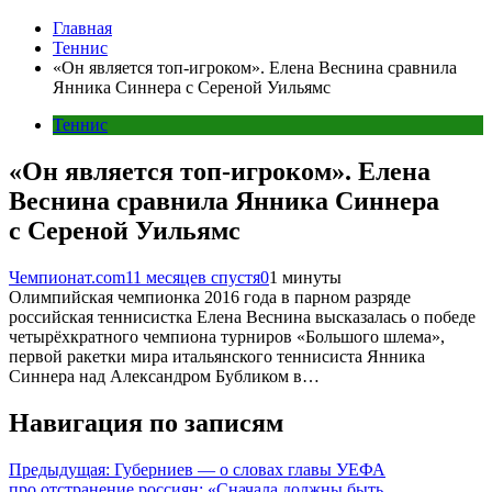
Главная
Теннис
«Он является топ-игроком». Елена Веснина сравнила
Янника Синнера с Сереной Уильямс
Теннис
«Он является топ-игроком». Елена
Веснина сравнила Янника Синнера
с Сереной Уильямс
Чемпионат.com
11 месяцев спустя
0
1 минуты
Олимпийская чемпионка 2016 года в парном разряде
российская теннисистка Елена Веснина высказалась о победе
четырёхкратного чемпиона турниров «Большого шлема»,
первой ракетки мира итальянского теннисиста Янника
Синнера над Александром Бубликом в…
Навигация по записям
Предыдущая:
Губерниев — о словах главы УЕФА
про отстранение россиян: «Сначала должны быть