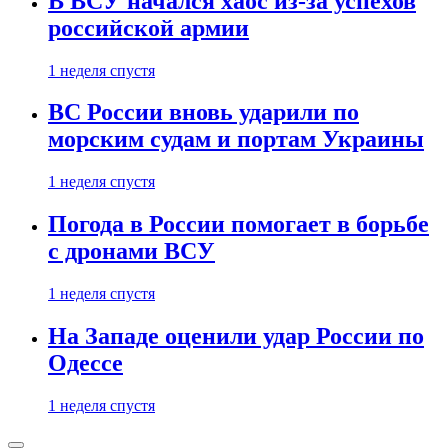
В ВСУ начался хаос из-за успехов
российской армии
1 неделя спустя
ВС России вновь ударили по
морским судам и портам Украины
1 неделя спустя
Погода в России помогает в борьбе
с дронами ВСУ
1 неделя спустя
На Западе оценили удар России по
Одессе
1 неделя спустя