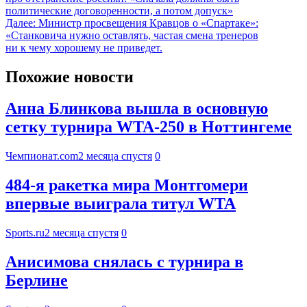
политические договоренности, а потом допуск»
Далее:
Министр просвещения Кравцов о «Спартаке»:
«Станковича нужно оставлять, частая смена тренеров
ни к чему хорошему не приведет.
Похожие новости
Анна Блинкова вышла в основную
сетку турнира WTA-250 в Ноттингеме
Чемпионат.com
2 месяца спустя
0
484-я ракетка мира Монтгомери
впервые выиграла титул WTA
Sports.ru
2 месяца спустя
0
Анисимова снялась с турнира в
Берлине