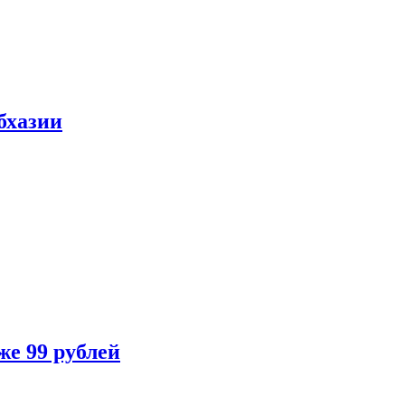
бхазии
же 99 рублей