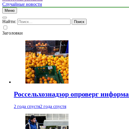
Случайные новости
Меню
Найти:
Заголовки
Россельхознадзор опроверг информа
2 года спустя
2 года спустя