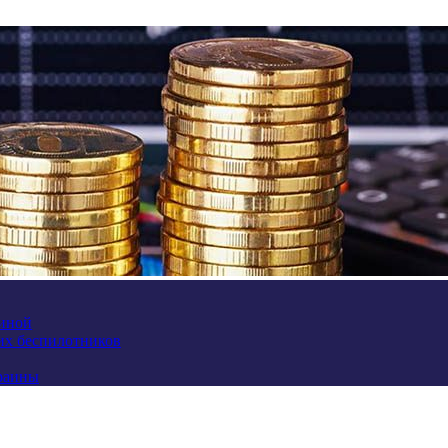
аиной
их беспилотников
краины