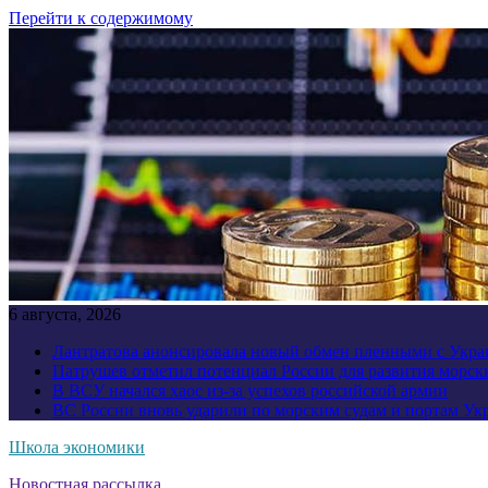
Перейти к содержимому
6 августа, 2026
Лантратова анонсировала новый обмен пленными с Укр
Патрушев отметил потенциал России для развития морск
В ВСУ начался хаос из-за успехов российской армии
ВС России вновь ударили по морским судам и портам У
Школа экономики
Новостная рассылка