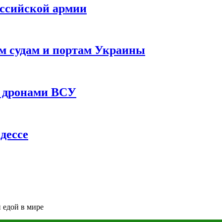
оссийской армии
им судам и портам Украины
 с дронами ВСУ
дессе
 едой в мире