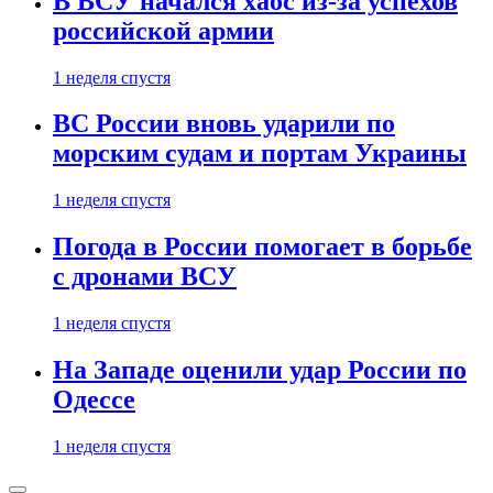
В ВСУ начался хаос из-за успехов
российской армии
1 неделя спустя
ВС России вновь ударили по
морским судам и портам Украины
1 неделя спустя
Погода в России помогает в борьбе
с дронами ВСУ
1 неделя спустя
На Западе оценили удар России по
Одессе
1 неделя спустя