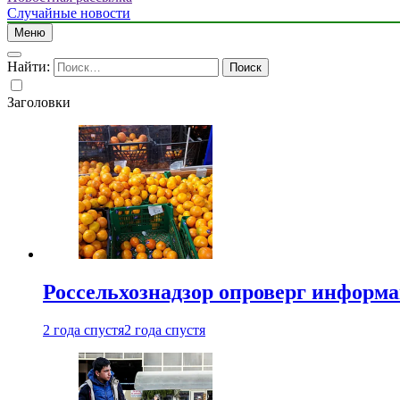
Случайные новости
Меню
Найти:
Заголовки
Россельхознадзор опроверг информа
2 года спустя
2 года спустя