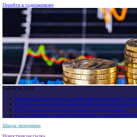
Перейти к содержимому
6 августа, 2026
Лантратова анонсировала новый обмен пленными с Укр
Патрушев отметил потенциал России для развития морск
В ВСУ начался хаос из-за успехов российской армии
ВС России вновь ударили по морским судам и портам У
Школа экономики
Новостная рассылка