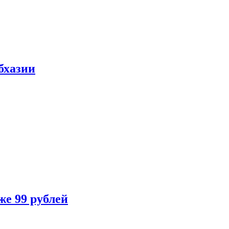
бхазии
же 99 рублей