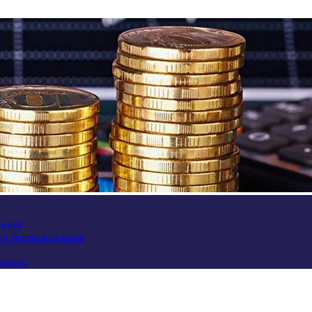
аиной
их беспилотников
краины