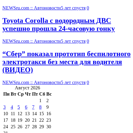
NEWSru.com :: Автоновости
5 лет спустя
0
Toyota Corolla с водородным ДВС
успешно прошла 24-часовую гонку
NEWSru.com :: Автоновости
5 лет спустя
0
“Сбер” показал прототип беспилотного
электротакси без места для водителя
(ВИДЕО)
NEWSru.com :: Автоновости
5 лет спустя
0
Август 2026
Пн
Вт
Ср
Чт
Пт
Сб
Вс
1
2
3
4
5
6
7
8
9
10
11
12
13
14
15
16
17
18
19
20
21
22
23
24
25
26
27
28
29
30