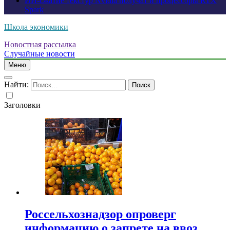
ИИ-сжатие текстур Nvidia получат и процессоры RTX
Spark
Школа экономики
Новостная рассылка
Случайные новости
Меню
Найти:
Заголовки
Россельхознадзор опроверг
информацию о запрете на ввоз