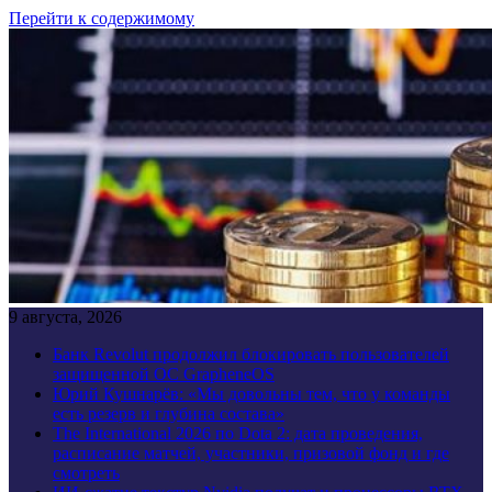
Перейти к содержимому
9 августа, 2026
Банк Revolut продолжил блокировать пользователей
защищенной ОС GrapheneOS
Юрий Кушнарёв: «Мы довольны тем, что у команды
есть резерв и глубина состава»
The International 2026 по Dota 2: дата проведения,
расписание матчей, участники, призовой фонд и где
смотреть