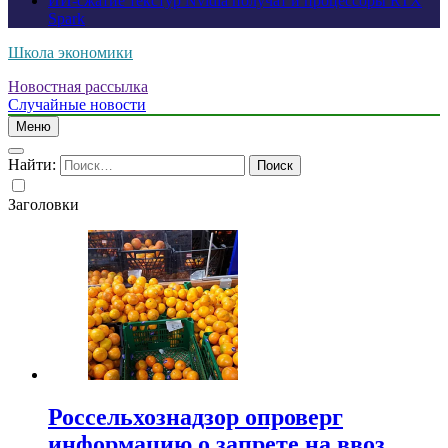
ИИ-сжатие текстур Nvidia получат и процессоры RTX
Spark
Школа экономики
Новостная рассылка
Случайные новости
Меню
Найти:
Заголовки
Россельхознадзор опроверг
информацию о запрете на ввоз