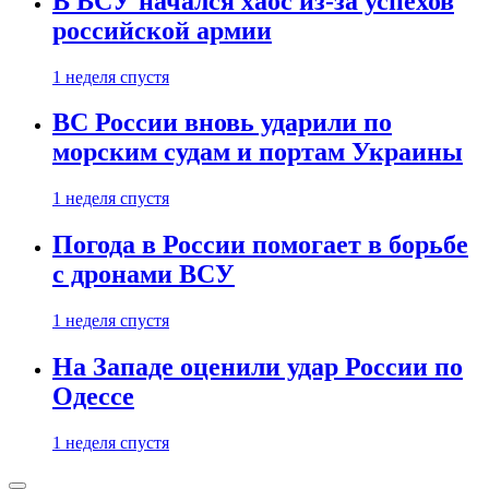
В ВСУ начался хаос из-за успехов
российской армии
1 неделя спустя
ВС России вновь ударили по
морским судам и портам Украины
1 неделя спустя
Погода в России помогает в борьбе
с дронами ВСУ
1 неделя спустя
На Западе оценили удар России по
Одессе
1 неделя спустя