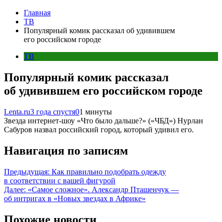
Главная
ТВ
Популярный комик рассказал об удивившем
его российском городе
ТВ
Популярный комик рассказал
об удивившем его российском городе
Lenta.ru
3 года спустя
0
1 минуты
Звезда интернет-шоу «Что было дальше?» («ЧБД») Нурлан
Сабуров назвал российский город, который удивил его.
Навигация по записям
Предыдущая:
Как правильно подобрать одежду
в соответствии с вашей фигурой
Далее:
«Самое сложное». Александр Пташенчук —
об интригах в «Новых звездах в Африке»
Похожие новости