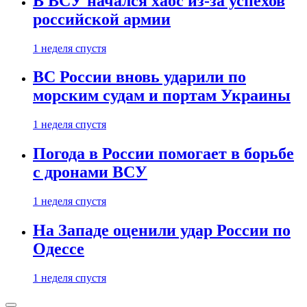
В ВСУ начался хаос из-за успехов
российской армии
1 неделя спустя
ВС России вновь ударили по
морским судам и портам Украины
1 неделя спустя
Погода в России помогает в борьбе
с дронами ВСУ
1 неделя спустя
На Западе оценили удар России по
Одессе
1 неделя спустя