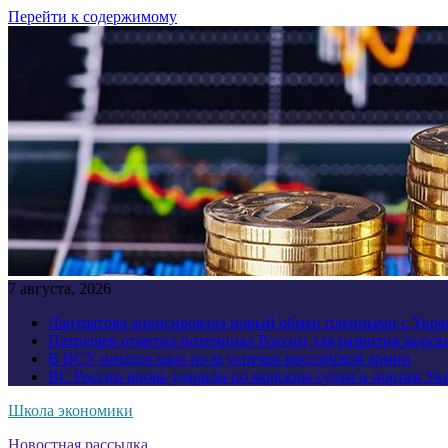
Перейти к содержимому
7 августа, 2026
Лантратова анонсировала новый обмен пленными с Укр
Патрушев отметил потенциал России для развития морск
В ВСУ начался хаос из-за успехов российской армии
ВС России вновь ударили по морским судам и портам У
Школа экономики
Новостная рассылка