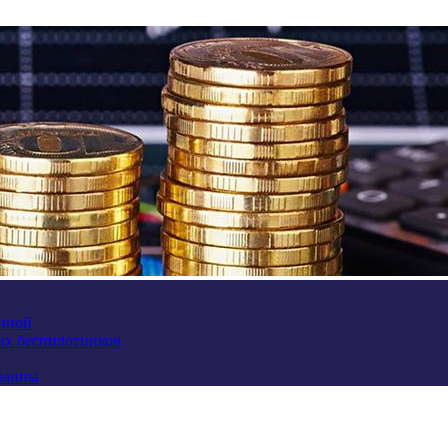
аиной
их беспилотников
краины