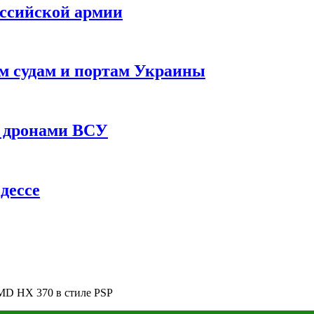
оссийской армии
им судам и портам Украины
 с дронами ВСУ
дессе
MD HX 370 в стиле PSP