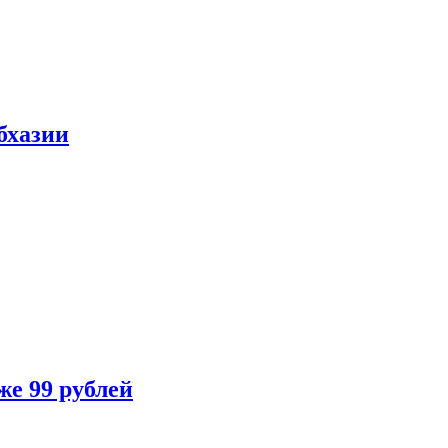
бхазии
же 99 рублей