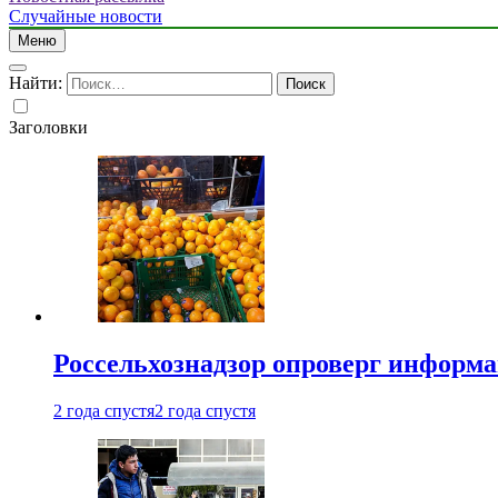
Случайные новости
Меню
Найти:
Заголовки
Россельхознадзор опроверг информа
2 года спустя
2 года спустя