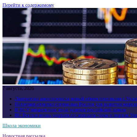
Перейти к содержимому
7 августа, 2026
Лантратова анонсировала новый обмен пленными с Укр
Патрушев отметил потенциал России для развития морск
В ВСУ начался хаос из-за успехов российской армии
ВС России вновь ударили по морским судам и портам У
Школа экономики
Новостная рассылка