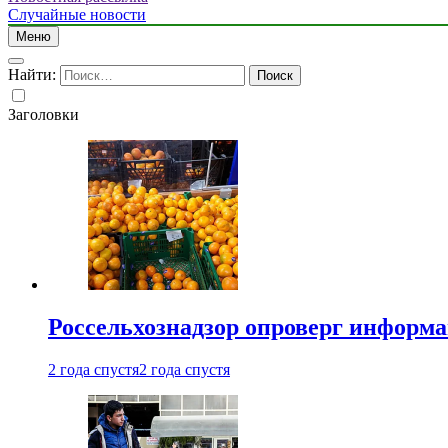
Случайные новости
Меню
Найти:
Заголовки
Россельхознадзор опроверг информа
2 года спустя
2 года спустя