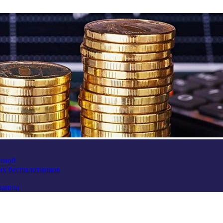
аиной
их беспилотников
краины