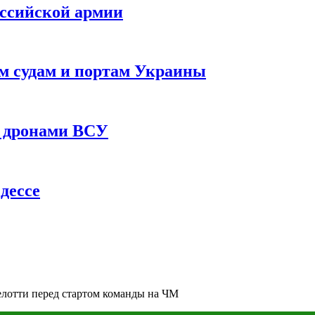
оссийской армии
им судам и портам Украины
 с дронами ВСУ
дессе
елотти перед стартом команды на ЧМ