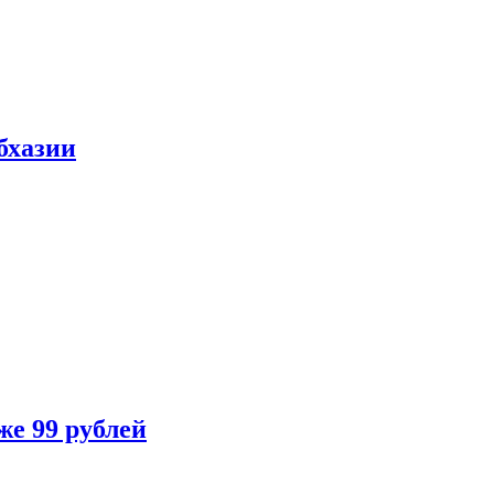
бхазии
же 99 рублей