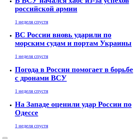
В ВСУ начался хаос из-за успехов
российской армии
1 неделя спустя
ВС России вновь ударили по
морским судам и портам Украины
1 неделя спустя
Погода в России помогает в борьбе
с дронами ВСУ
1 неделя спустя
На Западе оценили удар России по
Одессе
1 неделя спустя