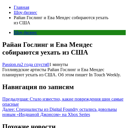
Главная
Шоу-бизнес
Райан Гослинг и Ева Мендес собираются уехать
из США
Шоу-бизнес
Райан Гослинг и Ева Мендес
собираются уехать из США
Passion.ru
2 года спустя
0
1 минуты
Голливудские артисты Райан Гослинг и Ева Мендес
планируют уехать из США. Об этом пишет In Touch Weekly.
Навигация по записям
Предыдущая:
Стало известно, какие повреждения шин самые
опасные
Далее:
Специалисты из Digital Foundry остались довольны
новым «Индианой Джонсом» на Xbox Series
Похожие новости