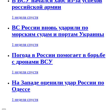
В ВСУ начался хаос из-за успехов
российской армии
1 неделя спустя
ВС России вновь ударили по
морским судам и портам Украины
1 неделя спустя
Погода в России помогает в борьбе
с дронами ВСУ
1 неделя спустя
На Западе оценили удар России по
Одессе
1 неделя спустя