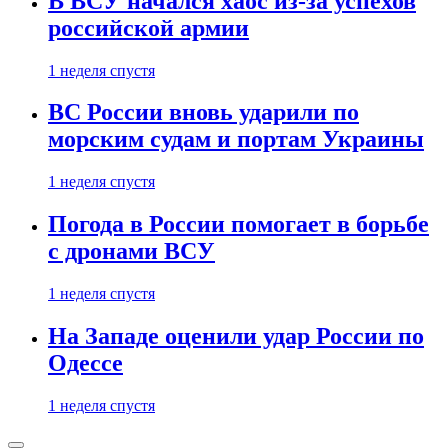
В ВСУ начался хаос из-за успехов
российской армии
1 неделя спустя
ВС России вновь ударили по
морским судам и портам Украины
1 неделя спустя
Погода в России помогает в борьбе
с дронами ВСУ
1 неделя спустя
На Западе оценили удар России по
Одессе
1 неделя спустя