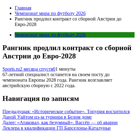
Главная
Чемпионат мира по футболу 2026
Рангник продлил контракт со сборной Австрии до
Евро-2028
Чемпионат мира по футболу 2026
Рангник продлил контракт со сборной
Австрии до Евро-2028
Sports.ru
2 месяца спустя
0
1 минуты
67-летний специалист останется на своем посту до
чемпионата Европы 2028 года. Рангник возглавляет
австрийскую сборную с 2022 года.
Навигация по записям
Предыдущая:
«Историческое событие». Топурия восхитился
Даной Уайтом из-за турнира в Белом доме
Далее:
«Атаковал, как безумный». Вассёр — об аварии
Леклера в квалификации ГП Барселоны-Каталуньи