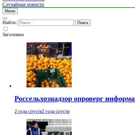
Случайные новости
Меню
Найти:
Заголовки
Россельхознадзор опроверг информа
2 года спустя
2 года спустя