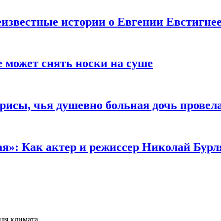
известные истории о Евгении Евстигне
е может снять носки на суше
трисы, чья душевно больная дочь провел
ая»: Как актер и режиссер Николай Бурл
для климата