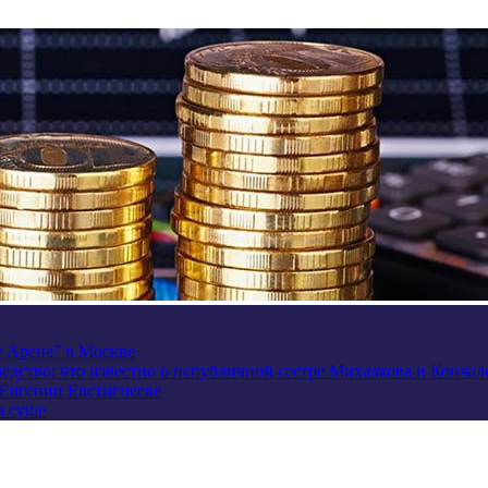
e Арене” в Москве
ледство: что известно о непубличной сестре Михалкова и Кончал
 Евгении Евстигнееве
а суше