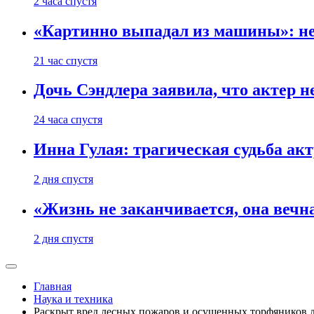
2 часа спустя
«Картинно выпадал из машины»: не
21 час спустя
Дочь Сэндлера заявила, что актер н
24 часа спустя
Инна Гулая: трагическая судьба ак
2 дня спустя
«Жизнь не заканчивается, она вечн
2 дня спустя
Главная
Наука и техника
Раскрыт вред лесных пожаров и осушенных торфяников 