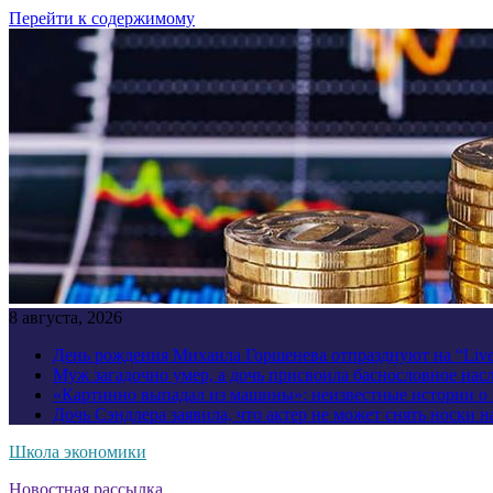
Перейти к содержимому
8 августа, 2026
День рождения Михаила Горшенева отпразднуют на “Liv
Муж загадочно умер, а дочь присвоила баснословное нас
«Картинно выпадал из машины»: неизвестные истории о
Дочь Сэндлера заявила, что актер не может снять носки н
Школа экономики
Новостная рассылка