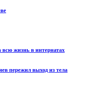
еве
а всю жизнь в интернатах
яев пережил выход из тела