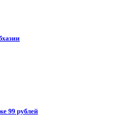
бхазии
же 99 рублей