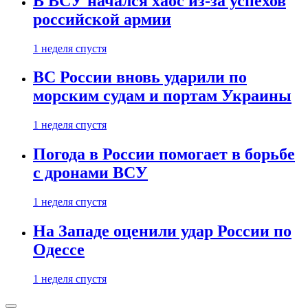
В ВСУ начался хаос из-за успехов
российской армии
1 неделя спустя
ВС России вновь ударили по
морским судам и портам Украины
1 неделя спустя
Погода в России помогает в борьбе
с дронами ВСУ
1 неделя спустя
На Западе оценили удар России по
Одессе
1 неделя спустя