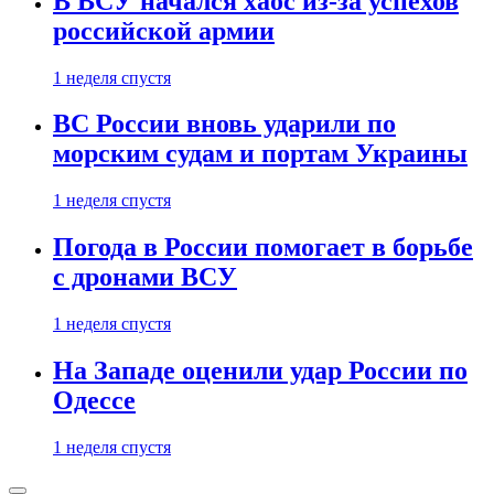
В ВСУ начался хаос из-за успехов
российской армии
1 неделя спустя
ВС России вновь ударили по
морским судам и портам Украины
1 неделя спустя
Погода в России помогает в борьбе
с дронами ВСУ
1 неделя спустя
На Западе оценили удар России по
Одессе
1 неделя спустя