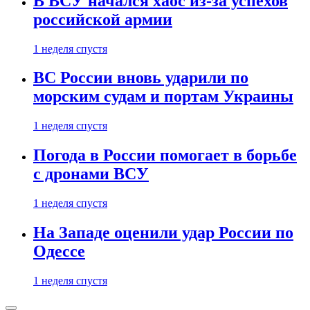
В ВСУ начался хаос из-за успехов
российской армии
1 неделя спустя
ВС России вновь ударили по
морским судам и портам Украины
1 неделя спустя
Погода в России помогает в борьбе
с дронами ВСУ
1 неделя спустя
На Западе оценили удар России по
Одессе
1 неделя спустя