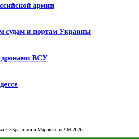
оссийской армии
им судам и портам Украины
 с дронами ВСУ
дессе
матче Бразилии и Марокко на ЧМ-2026