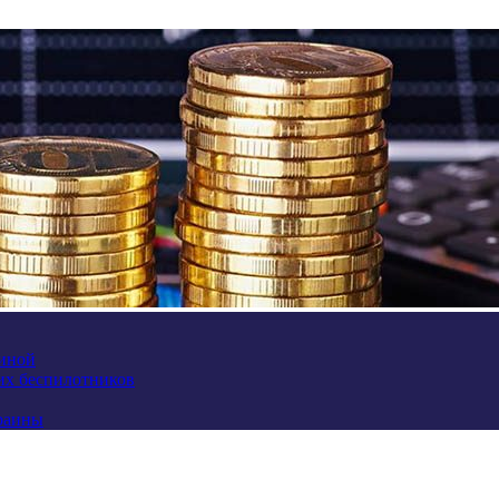
аиной
их беспилотников
краины