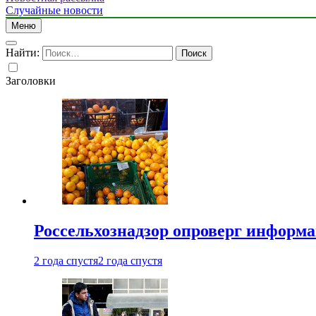
Случайные новости
Меню
Найти:
Заголовки
Россельхознадзор опроверг информа
2 года спустя
2 года спустя