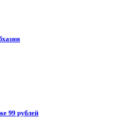
бхазии
же 99 рублей