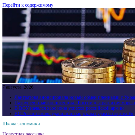
Перейти к содержимому
7 августа, 2026
Лантратова анонсировала новый обмен пленными с Укр
Патрушев отметил потенциал России для развития морск
В ВСУ начался хаос из-за успехов российской армии
ВС России вновь ударили по морским судам и портам У
Школа экономики
Новостная рассылка