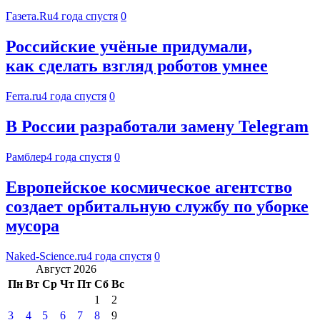
Газета.Ru
4 года спустя
0
Российские учёные придумали,
как сделать взгляд роботов умнее
Ferra.ru
4 года спустя
0
В России разработали замену Telegram
Рамблер
4 года спустя
0
Европейское космическое агентство
создает орбитальную службу по уборке
мусора
Naked-Science.ru
4 года спустя
0
Август 2026
Пн
Вт
Ср
Чт
Пт
Сб
Вс
1
2
3
4
5
6
7
8
9