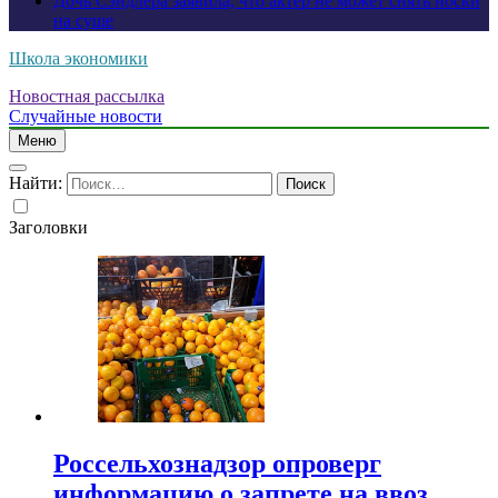
Дочь Сэндлера заявила, что актер не может снять носки
на суше
Школа экономики
Новостная рассылка
Случайные новости
Меню
Найти:
Заголовки
Россельхознадзор опроверг
информацию о запрете на ввоз