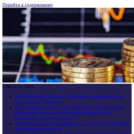
Перейти к содержимому
8 августа, 2026
День рождения Михаила Горшенева отпразднуют на
“Live Арене” в Москве
Муж загадочно умер, а дочь присвоила баснословное
наследство: что известно о непубличной сестре
Михалкова и Кончаловского
«Картинно выпадал из машины»: неизвестные истории
о Евгении Евстигнееве