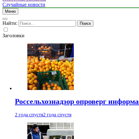
Случайные новости
Меню
Найти:
Заголовки
Россельхознадзор опроверг информа
2 года спустя
2 года спустя