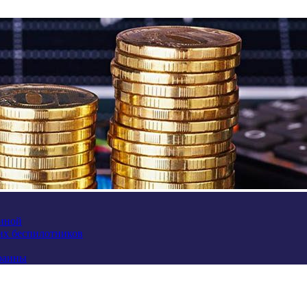
аиной
их беспилотников
краины