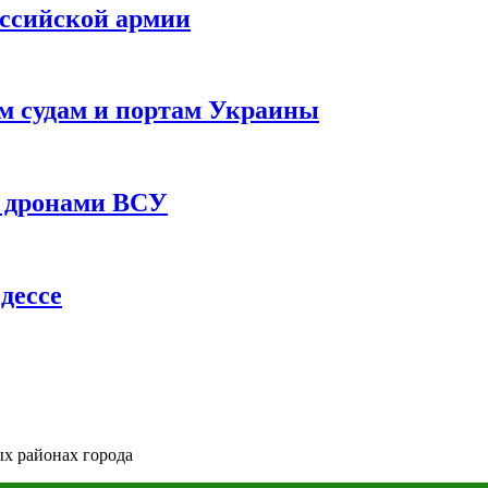
оссийской армии
им судам и портам Украины
 с дронами ВСУ
дессе
ых районах города