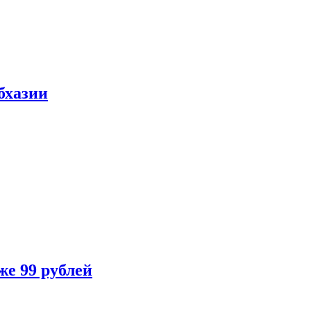
бхазии
же 99 рублей