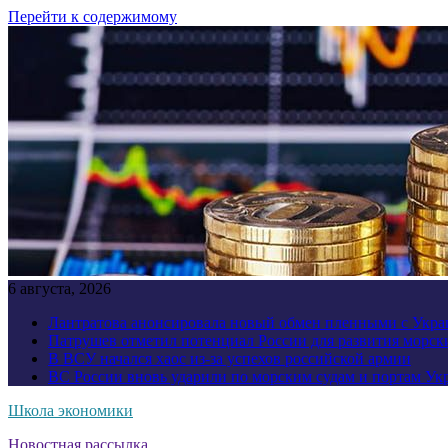
Перейти к содержимому
6 августа, 2026
Лантратова анонсировала новый обмен пленными с Укр
Патрушев отметил потенциал России для развития морск
В ВСУ начался хаос из-за успехов российской армии
ВС России вновь ударили по морским судам и портам У
Школа экономики
Новостная рассылка