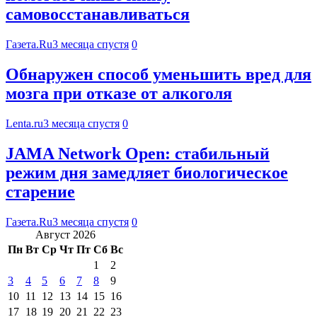
самовосстанавливаться
Газета.Ru
3 месяца спустя
0
Обнаружен способ уменьшить вред для
мозга при отказе от алкоголя
Lenta.ru
3 месяца спустя
0
JAMA Network Open: стабильный
режим дня замедляет биологическое
старение
Газета.Ru
3 месяца спустя
0
Август 2026
Пн
Вт
Ср
Чт
Пт
Сб
Вс
1
2
3
4
5
6
7
8
9
10
11
12
13
14
15
16
17
18
19
20
21
22
23