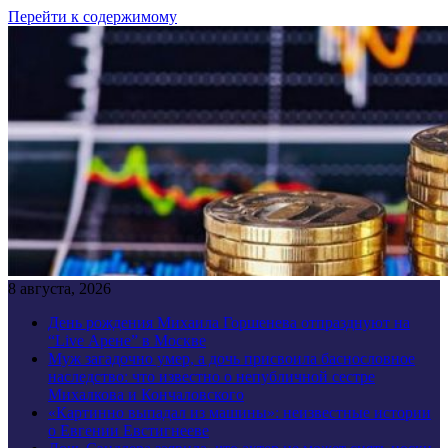
Перейти к содержимому
8 августа, 2026
День рождения Михаила Горшенева отпразднуют на
“Live Арене” в Москве
Муж загадочно умер, а дочь присвоила баснословное
наследство: что известно о непубличной сестре
Михалкова и Кончаловского
«Картинно выпадал из машины»: неизвестные истории
о Евгении Евстигнееве