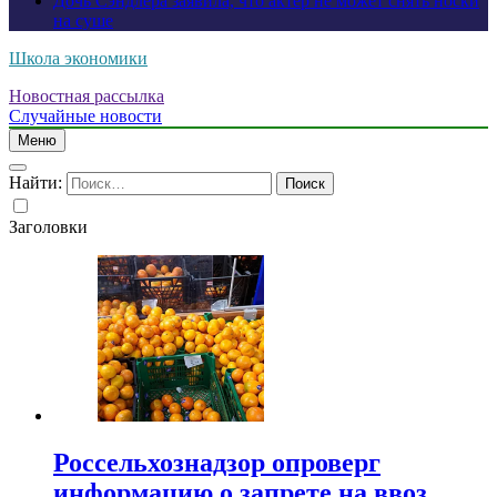
Дочь Сэндлера заявила, что актер не может снять носки
на суше
Школа экономики
Новостная рассылка
Случайные новости
Меню
Найти:
Заголовки
Россельхознадзор опроверг
информацию о запрете на ввоз