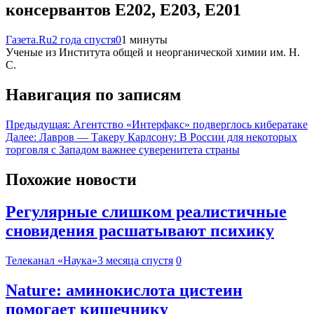
консервантов Е202, Е203, Е201
Газета.Ru
2 года спустя
0
1 минуты
Ученые из Института общей и неорганической химии им. Н.
С.
Навигация по записям
Предыдущая:
Агентство «Интерфакс» подверглось кибератаке
Далее:
Лавров — Такеру Карлсону: В России для некоторых
торговля с Западом важнее суверенитета страны
Похожие новости
Регулярные слишком реалистичные
сновидения расшатывают психику
Телеканал «Наука»
3 месяца спустя
0
Nature: аминокислота цистеин
помогает кишечнику