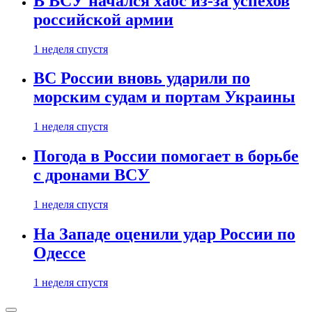
В ВСУ начался хаос из-за успехов
российской армии
1 неделя спустя
ВС России вновь ударили по
морским судам и портам Украины
1 неделя спустя
Погода в России помогает в борьбе
с дронами ВСУ
1 неделя спустя
На Западе оценили удар России по
Одессе
1 неделя спустя