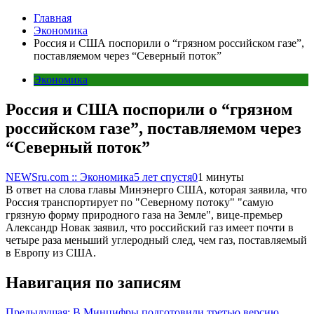
Главная
Экономика
Россия и США поспорили о “грязном российском газе”,
поставляемом через “Северный поток”
Экономика
Россия и США поспорили о “грязном
российском газе”, поставляемом через
“Северный поток”
NEWSru.com :: Экономика
5 лет спустя
0
1 минуты
В ответ на слова главы Минэнерго США, которая заявила, что
Россия транспортирует по "Северному потоку" "самую
грязную форму природного газа на Земле", вице-премьер
Александр Новак заявил, что российский газ имеет почти в
четыре раза меньший углеродный след, чем газ, поставляемый
в Европу из США.
Навигация по записям
Предыдущая:
В Минцифры подготовили третью версию