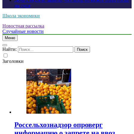
Дочь Сэндлера заявила, что актер не может снять носки
на суше
Школа экономики
Новостная рассылка
Случайные новости
Меню
Найти:
Заголовки
Россельхознадзор опроверг
информацию о запрете на ввоз