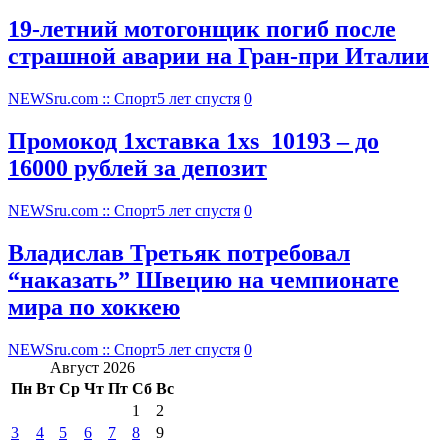
19-летний мотогонщик погиб после
страшной аварии на Гран-при Италии
NEWSru.com :: Спорт
5 лет спустя
0
Промокод 1хставка 1xs_10193 – до
16000 рублей за депозит
NEWSru.com :: Спорт
5 лет спустя
0
Владислав Третьяк потребовал
“наказать” Швецию на чемпионате
мира по хоккею
NEWSru.com :: Спорт
5 лет спустя
0
Август 2026
Пн
Вт
Ср
Чт
Пт
Сб
Вс
1
2
3
4
5
6
7
8
9