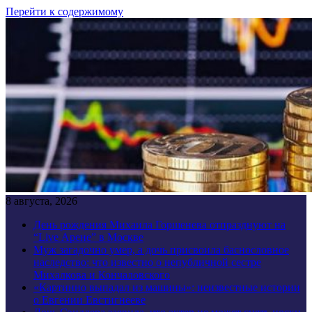
Перейти к содержимому
8 августа, 2026
День рождения Михаила Горшенева отпразднуют на
“Live Арене” в Москве
Муж загадочно умер, а дочь присвоила баснословное
наследство: что известно о непубличной сестре
Михалкова и Кончаловского
«Картинно выпадал из машины»: неизвестные истории
о Евгении Евстигнееве