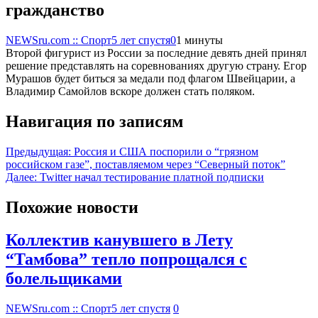
гражданство
NEWSru.com :: Спорт
5 лет спустя
0
1 минуты
Второй фигурист из России за последние девять дней принял
решение представлять на соревнованиях другую страну. Егор
Мурашов будет биться за медали под флагом Швейцарии, а
Владимир Самойлов вскоре должен стать поляком.
Навигация по записям
Предыдущая:
Россия и США поспорили о “грязном
российском газе”, поставляемом через “Северный поток”
Далее:
Twitter начал тестирование платной подписки
Похожие новости
Коллектив канувшего в Лету
“Тамбова” тепло попрощался с
болельщиками
NEWSru.com :: Спорт
5 лет спустя
0