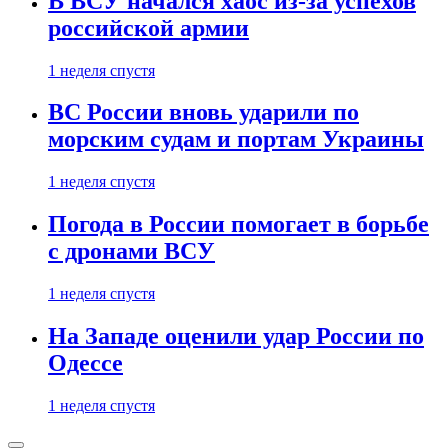
В ВСУ начался хаос из-за успехов
российской армии
1 неделя спустя
ВС России вновь ударили по
морским судам и портам Украины
1 неделя спустя
Погода в России помогает в борьбе
с дронами ВСУ
1 неделя спустя
На Западе оценили удар России по
Одессе
1 неделя спустя