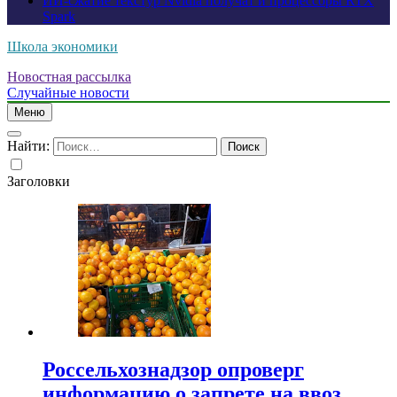
ИИ-сжатие текстур Nvidia получат и процессоры RTX
Spark
Школа экономики
Новостная рассылка
Случайные новости
Меню
Найти:
Заголовки
Россельхознадзор опроверг
информацию о запрете на ввоз