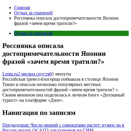
Главная
Отдых за границей
Россиянка описала достопримечательности Японии
фразой «зачем время тратили?»
Отдых за границей
Россиянка описала
достопримечательности Японии
фразой «зачем время тратили?»
Lenta.ru
2 месяца спустя
0
1 минуты
Российская тревел-блогерша побывала в столице Японии
Токио и описала несколько популярных местных
достопримечательностей фразой «зачем время тратили? ».
Своим мнением она поделилась в личном блоге «Дотошный
турист» на платформе «Дзен».
Навигация по записям
Предыдущая:
Число аварий с самокатами растет: нужен ли в
России аналог ОСАГО для курьеров на СИМ