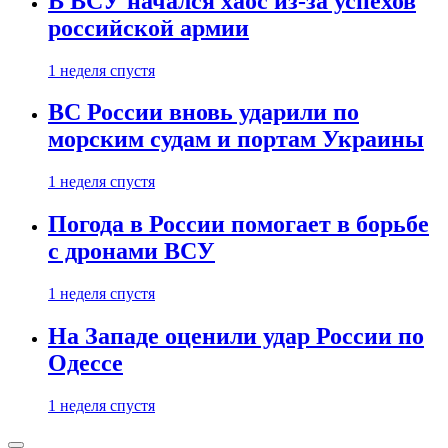
В ВСУ начался хаос из-за успехов
российской армии
1 неделя спустя
ВС России вновь ударили по
морским судам и портам Украины
1 неделя спустя
Погода в России помогает в борьбе
с дронами ВСУ
1 неделя спустя
На Западе оценили удар России по
Одессе
1 неделя спустя