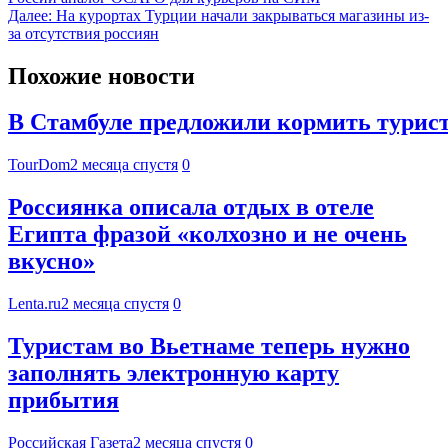
Далее:
На курортах Турции начали закрываться магазины из-
за отсутствия россиян
Похожие новости
В Стамбуле предложили кормить турист
TourDom
2 месяца спустя
0
Россиянка описала отдых в отеле
Египта фразой «колхозно и не очень
вкусно»
Lenta.ru
2 месяца спустя
0
Туристам во Вьетнаме теперь нужно
заполнять электронную карту
прибытия
Российская Газета
2 месяца спустя
0