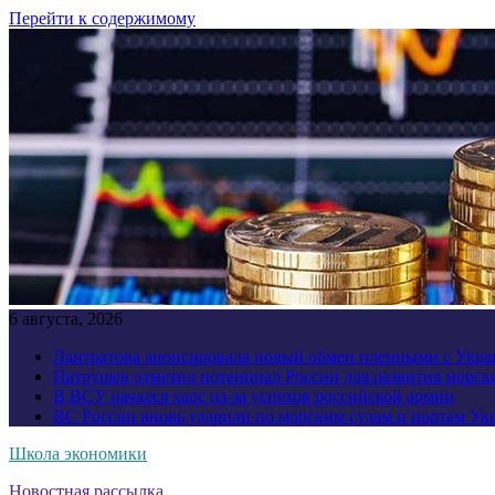
Перейти к содержимому
6 августа, 2026
Лантратова анонсировала новый обмен пленными с Укр
Патрушев отметил потенциал России для развития морск
В ВСУ начался хаос из-за успехов российской армии
ВС России вновь ударили по морским судам и портам У
Школа экономики
Новостная рассылка