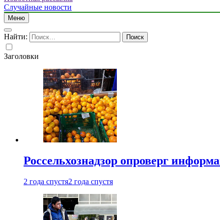
Случайные новости
Меню
Найти:
Заголовки
Россельхознадзор опроверг информа
2 года спустя
2 года спустя