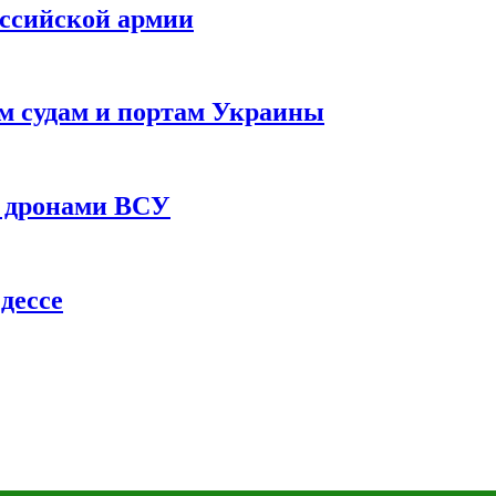
оссийской армии
им судам и портам Украины
 с дронами ВСУ
дессе