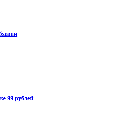
бхазии
же 99 рублей