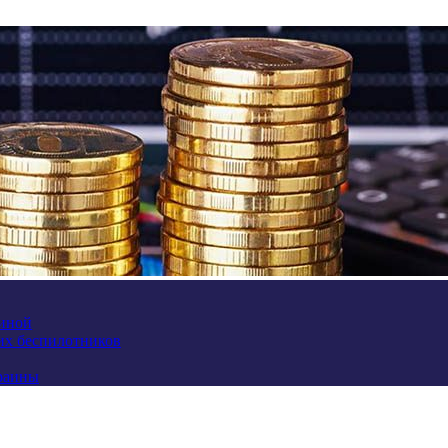
аиной
их беспилотников
краины