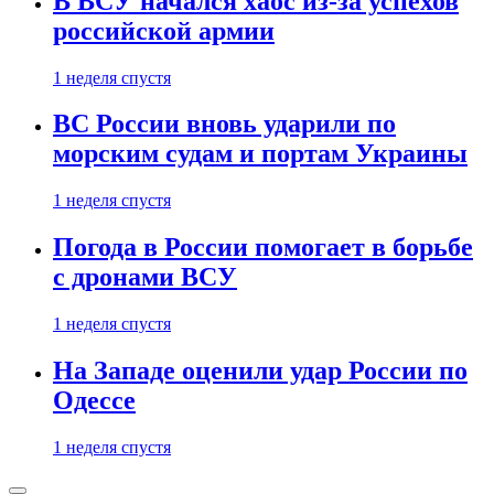
В ВСУ начался хаос из-за успехов
российской армии
1 неделя спустя
ВС России вновь ударили по
морским судам и портам Украины
1 неделя спустя
Погода в России помогает в борьбе
с дронами ВСУ
1 неделя спустя
На Западе оценили удар России по
Одессе
1 неделя спустя