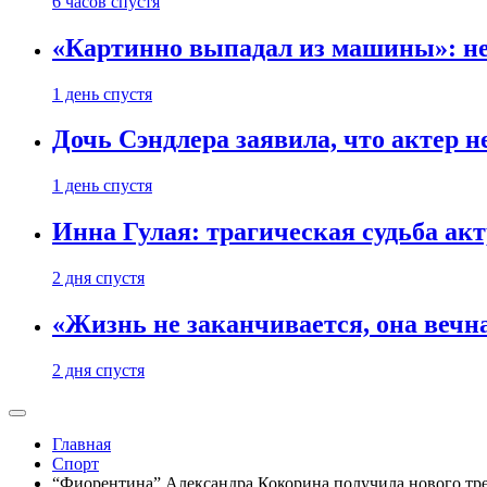
6 часов спустя
«Картинно выпадал из машины»: не
1 день спустя
Дочь Сэндлера заявила, что актер н
1 день спустя
Инна Гулая: трагическая судьба ак
2 дня спустя
«Жизнь не заканчивается, она вечн
2 дня спустя
Главная
Спорт
“Фиорентина” Александра Кокорина получила нового тр