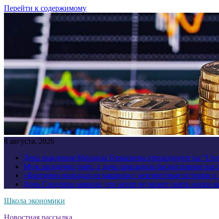
Перейти к содержимому
8 августа, 2026
День рождения Михаила Горшенева отпразднуют на “Liv
Муж загадочно умер, а дочь присвоила баснословное нас
«Картинно выпадал из машины»: неизвестные истории о
Дочь Сэндлера заявила, что актер не может снять носки н
Школа экономики
Новостная рассылка