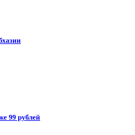
бхазии
же 99 рублей