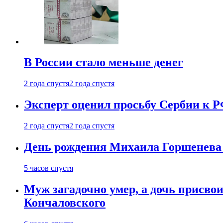
В России стало меньше денег
2 года спустя
2 года спустя
Эксперт оценил просьбу Сербии к Р
2 года спустя
2 года спустя
День рождения Михаила Горшенева 
5 часов спустя
Муж загадочно умер, а дочь присвои
Кончаловского