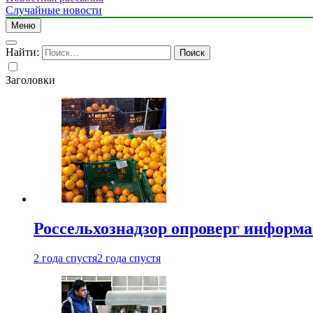
Случайные новости
Меню
Найти:
Заголовки
Россельхознадзор опроверг информа
2 года спустя
2 года спустя