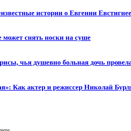
известные истории о Евгении Евстигне
е может снять носки на суше
трисы, чья душевно больная дочь провел
ая»: Как актер и режиссер Николай Бурл
енера