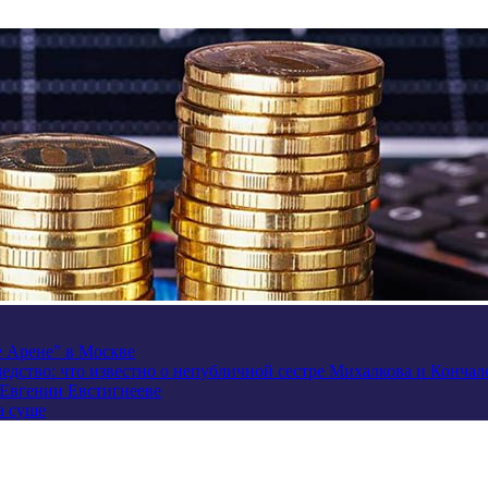
e Арене” в Москве
ледство: что известно о непубличной сестре Михалкова и Кончал
 Евгении Евстигнееве
а суше