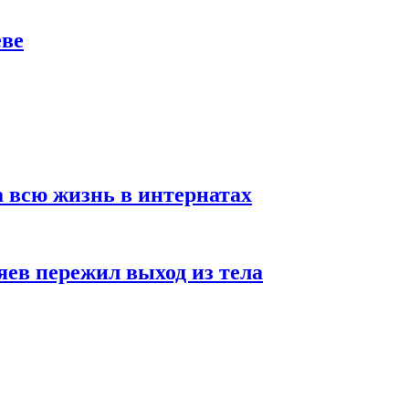
еве
а всю жизнь в интернатах
яев пережил выход из тела