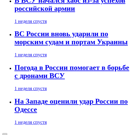
В ВСУ начался хаос из-за успехов
российской армии
1 неделя спустя
ВС России вновь ударили по
морским судам и портам Украины
1 неделя спустя
Погода в России помогает в борьбе
с дронами ВСУ
1 неделя спустя
На Западе оценили удар России по
Одессе
1 неделя спустя