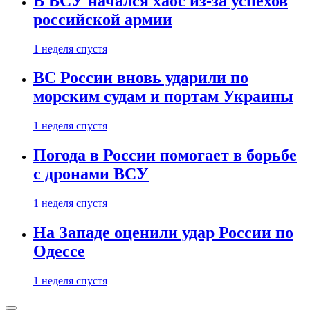
В ВСУ начался хаос из-за успехов
российской армии
1 неделя спустя
ВС России вновь ударили по
морским судам и портам Украины
1 неделя спустя
Погода в России помогает в борьбе
с дронами ВСУ
1 неделя спустя
На Западе оценили удар России по
Одессе
1 неделя спустя