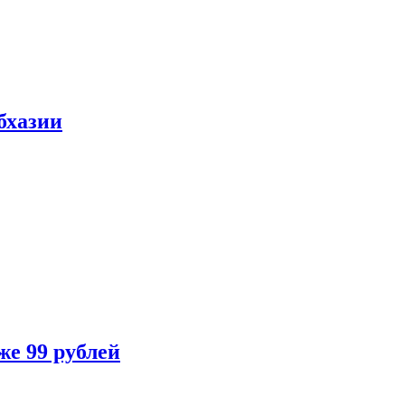
бхазии
же 99 рублей