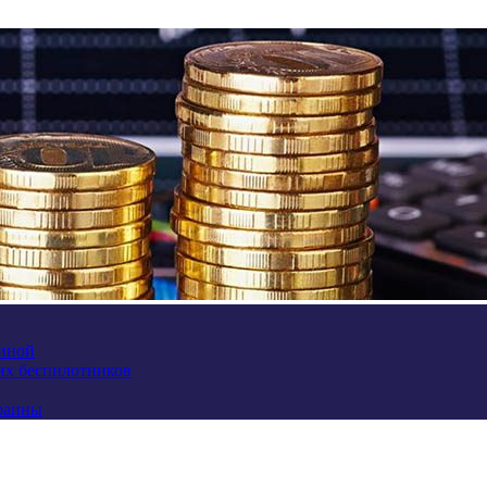
аиной
их беспилотников
краины