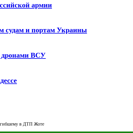
оссийской армии
им судам и портам Украины
 с дронами ВСУ
дессе
огибшему в ДТП Жоте