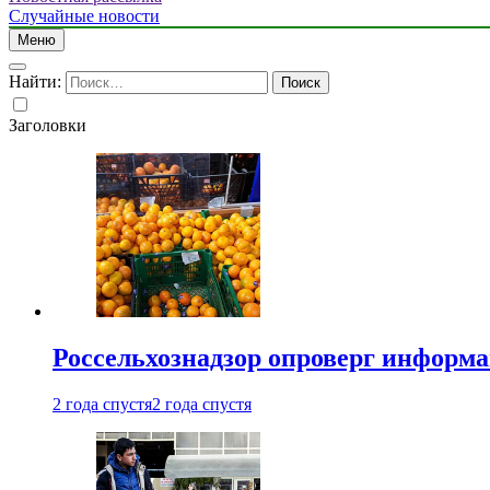
Случайные новости
Меню
Найти:
Заголовки
Россельхознадзор опроверг информа
2 года спустя
2 года спустя