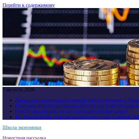
Перейти к содержимому
7 августа, 2026
Лантратова анонсировала новый обмен пленными с Укр
Патрушев отметил потенциал России для развития морск
В ВСУ начался хаос из-за успехов российской армии
ВС России вновь ударили по морским судам и портам У
Школа экономики
Новостная рассылка