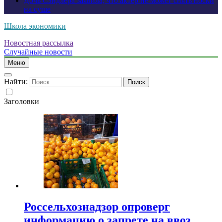
Дочь Сэндлера заявила, что актер не может снять носки
на суше
Школа экономики
Новостная рассылка
Случайные новости
Меню
Найти:
Заголовки
Россельхознадзор опроверг
информацию о запрете на ввоз