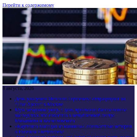
Перейти к содержимому
8 августа, 2026
День рождения Михаила Горшенева отпразднуют на
“Live Арене” в Москве
Муж загадочно умер, а дочь присвоила баснословное
наследство: что известно о непубличной сестре
Михалкова и Кончаловского
«Картинно выпадал из машины»: неизвестные истории
о Евгении Евстигнееве