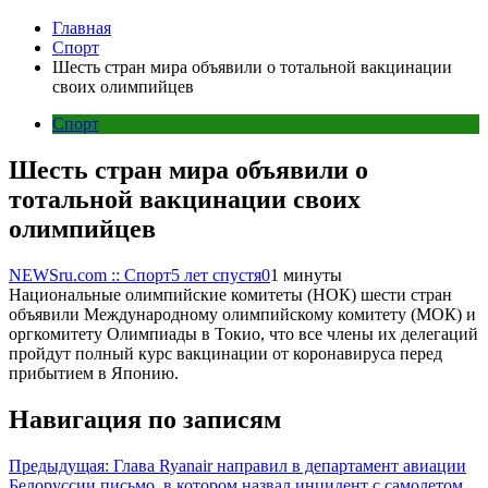
Главная
Спорт
Шесть стран мира объявили о тотальной вакцинации
своих олимпийцев
Спорт
Шесть стран мира объявили о
тотальной вакцинации своих
олимпийцев
NEWSru.com :: Спорт
5 лет спустя
0
1 минуты
Национальные олимпийские комитеты (НОК) шести стран
объявили Международному олимпийскому комитету (МОК) и
оргкомитету Олимпиады в Токио, что все члены их делегаций
пройдут полный курс вакцинации от коронавируса перед
прибытием в Японию.
Навигация по записям
Предыдущая:
Глава Ryanair направил в департамент авиации
Белоруссии письмо, в котором назвал инцидент с самолетом