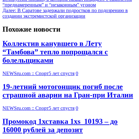
“преднамеренным” и “незаконным” угоном
Далее:
В Саратове задержали подростков по подозрению в
создании экстремистской организации
Похожие новости
Коллектив канувшего в Лету
“Тамбова” тепло попрощался с
болельщиками
NEWSru.com :: Спорт
5 лет спустя
0
19-летний мотогонщик погиб после
страшной аварии на Гран-при Италии
NEWSru.com :: Спорт
5 лет спустя
0
Промокод 1хставка 1xs_10193 – до
16000 рублей за депозит