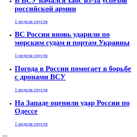
В ВСУ начался хаос из-за успехов
российской армии
1 неделя спустя
ВС России вновь ударили по
морским судам и портам Украины
1 неделя спустя
Погода в России помогает в борьбе
с дронами ВСУ
1 неделя спустя
На Западе оценили удар России по
Одессе
1 неделя спустя