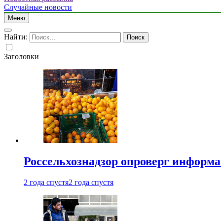
Случайные новости
Меню
Найти:
Заголовки
Россельхознадзор опроверг информа
2 года спустя
2 года спустя