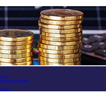
аиной
их беспилотников
краины