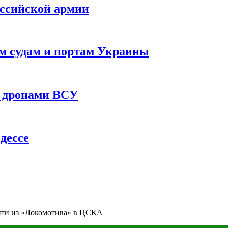
оссийской армии
им судам и портам Украины
 с дронами ВСУ
дессе
ейти из «Локомотива» в ЦСКА