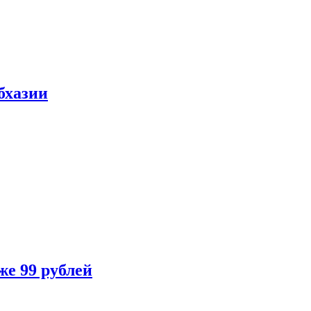
бхазии
же 99 рублей