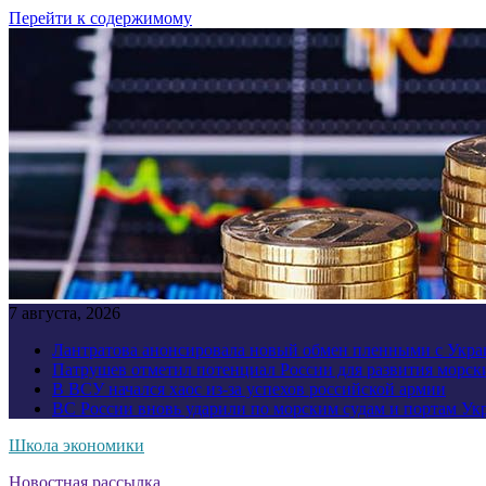
Перейти к содержимому
7 августа, 2026
Лантратова анонсировала новый обмен пленными с Укр
Патрушев отметил потенциал России для развития морск
В ВСУ начался хаос из-за успехов российской армии
ВС России вновь ударили по морским судам и портам У
Школа экономики
Новостная рассылка