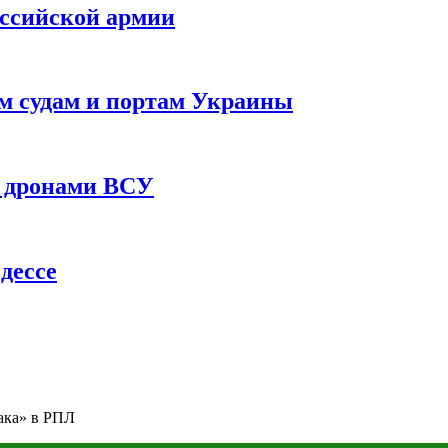
оссийской армии
им судам и портам Украины
 с дронами ВСУ
дессе
ака» в РПЛ