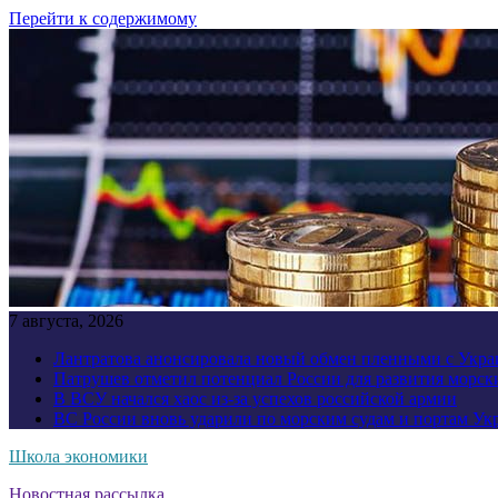
Перейти к содержимому
7 августа, 2026
Лантратова анонсировала новый обмен пленными с Укр
Патрушев отметил потенциал России для развития морск
В ВСУ начался хаос из-за успехов российской армии
ВС России вновь ударили по морским судам и портам У
Школа экономики
Новостная рассылка