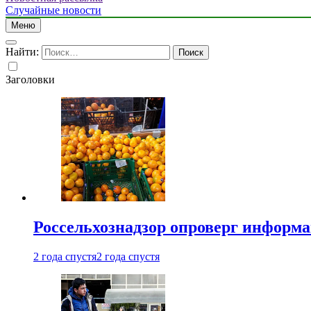
Случайные новости
Меню
Найти:
Заголовки
Россельхознадзор опроверг информа
2 года спустя
2 года спустя