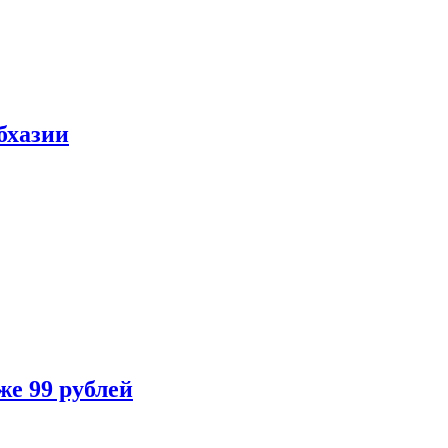
бхазии
же 99 рублей