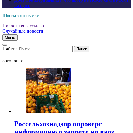
Дочь Сэндлера заявила, что актер не может снять носки
на суше
Школа экономики
Новостная рассылка
Случайные новости
Меню
Найти:
Заголовки
Россельхознадзор опроверг
информацию о запрете на ввоз