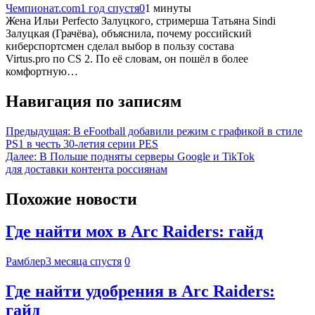
Чемпионат.com
1 год спустя
0
1 минуты
Жена Ильи Perfecto Залуцкого, стримерша Татьяна Sindi
Залуцкая (Грачёва), объяснила, почему российский
киберспортсмен сделал выбор в пользу состава
Virtus.pro по CS 2. По её словам, он пошёл в более
комфортную…
Навигация по записям
Предыдущая:
В eFootball добавили режим с графикой в стиле
PS1 в честь 30-летия серии PES
Далее:
В Польше подняты серверы Google и TikTok
для доставки контента россиянам
Похожие новости
Где найти мох в Arc Raiders: гайд
Рамблер
3 месяца спустя
0
Где найти удобрения в Arc Raiders:
гайд