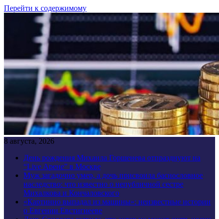
Перейти к содержимому
8 августа, 2026
День рождения Михаила Горшенева отпразднуют на
“Live Арене” в Москве
Муж загадочно умер, а дочь присвоила баснословное
наследство: что известно о непубличной сестре
Михалкова и Кончаловского
«Картинно выпадал из машины»: неизвестные истории
о Евгении Евстигнееве