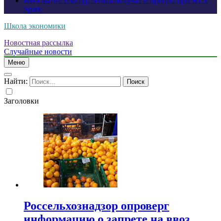
ИИ-сжатие текстур Nvidia получат и процессоры RTX
Spark
Школа экономики
Новостная рассылка
Случайные новости
Меню
Найти:
Заголовки
Россельхознадзор опроверг
информацию о запрете на ввоз