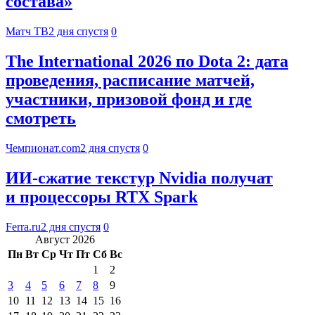
состава»
Матч ТВ
2 дня спустя
0
The International 2026 по Dota 2: дата
проведения, расписание матчей,
участники, призовой фонд и где
смотреть
Чемпионат.com
2 дня спустя
0
ИИ-сжатие текстур Nvidia получат
и процессоры RTX Spark
Ferra.ru
2 дня спустя
0
Август 2026
Пн
Вт
Ср
Чт
Пт
Сб
Вс
1
2
3
4
5
6
7
8
9
10
11
12
13
14
15
16