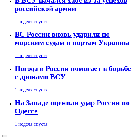
В ВСУ начался хаос из-за успехов
российской армии
1 неделя спустя
ВС России вновь ударили по
морским судам и портам Украины
1 неделя спустя
Погода в России помогает в борьбе
с дронами ВСУ
1 неделя спустя
На Западе оценили удар России по
Одессе
1 неделя спустя