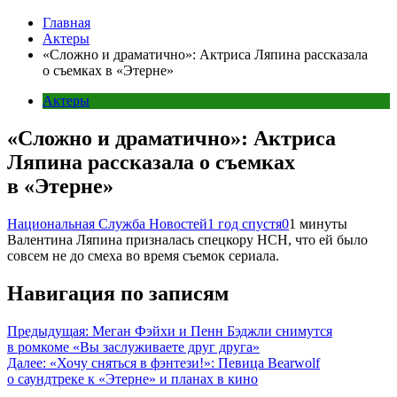
Главная
Актеры
«Сложно и драматично»: Актриса Ляпина рассказала
о съемках в «Этерне»
Актеры
«Сложно и драматично»: Актриса
Ляпина рассказала о съемках
в «Этерне»
Национальная Служба Новостей
1 год спустя
0
1 минуты
Валентина Ляпина призналась спецкору НСН, что ей было
совсем не до смеха во время съемок сериала.
Навигация по записям
Предыдущая:
Меган Фэйхи и Пенн Бэджли снимутся
в ромкоме «Вы заслуживаете друг друга»
Далее:
«Хочу сняться в фэнтези!»: Певица Bearwolf
о саундтреке к «Этерне» и планах в кино