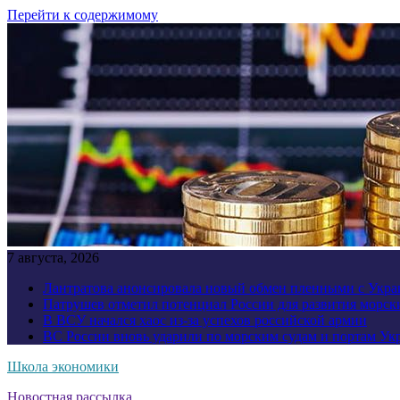
Перейти к содержимому
7 августа, 2026
Лантратова анонсировала новый обмен пленными с Укр
Патрушев отметил потенциал России для развития морск
В ВСУ начался хаос из-за успехов российской армии
ВС России вновь ударили по морским судам и портам У
Школа экономики
Новостная рассылка