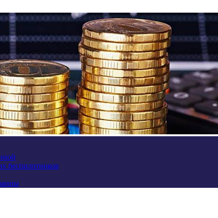
аиной
их беспилотников
краины