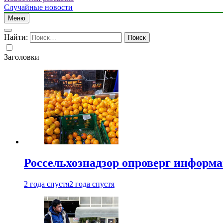
Случайные новости
Меню
Найти:
Заголовки
Россельхознадзор опроверг информа
2 года спустя
2 года спустя