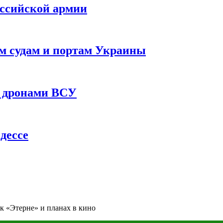
оссийской армии
им судам и портам Украины
 с дронами ВСУ
дессе
 к «Этерне» и планах в кино