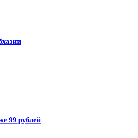
бхазии
же 99 рублей