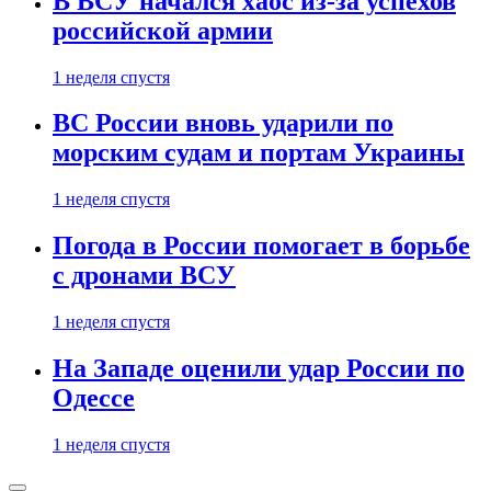
В ВСУ начался хаос из-за успехов
российской армии
1 неделя спустя
ВС России вновь ударили по
морским судам и портам Украины
1 неделя спустя
Погода в России помогает в борьбе
с дронами ВСУ
1 неделя спустя
На Западе оценили удар России по
Одессе
1 неделя спустя