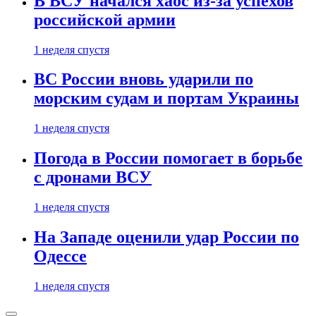
В ВСУ начался хаос из-за успехов
российской армии
1 неделя спустя
ВС России вновь ударили по
морским судам и портам Украины
1 неделя спустя
Погода в России помогает в борьбе
с дронами ВСУ
1 неделя спустя
На Западе оценили удар России по
Одессе
1 неделя спустя