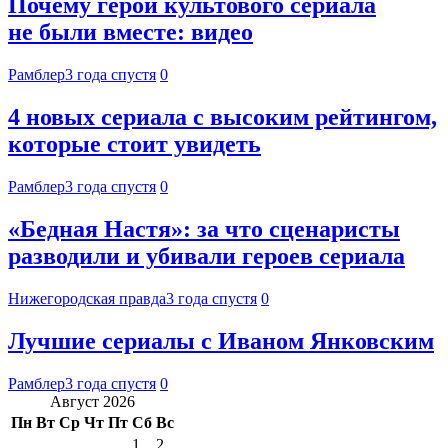
Почему герои культового сериала
не были вместе: видео
Рамблер
3 года спустя
0
4 новых сериала с высоким рейтингом,
которые стоит увидеть
Рамблер
3 года спустя
0
«Бедная Настя»: за что сценаристы
разводили и убивали героев сериала
Нижегородская правда
3 года спустя
0
Лучшие сериалы с Иваном Янковским
Рамблер
3 года спустя
0
Август 2026
Пн
Вт
Ср
Чт
Пт
Сб
Вс
1
2